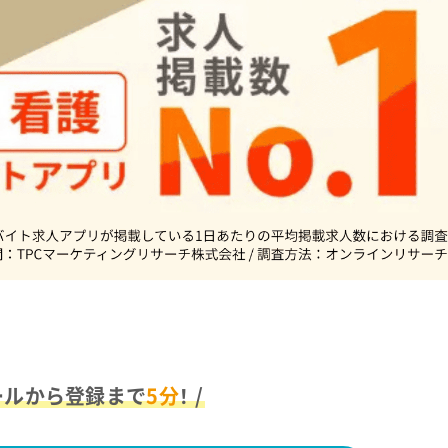
ールから登録まで
5分
！ /