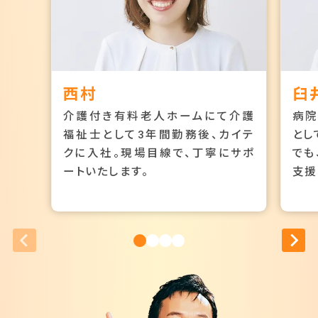
西村
臼
介護付き有料老人ホームにて介護
病院
福祉士として3年間勤務後、カイテ
とし
クに入社。現場目線で、丁寧にサポ
でも
ートいたします。
支援