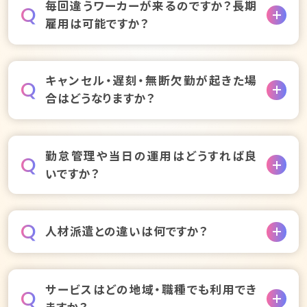
毎回違うワーカーが来るのですか？長期
Q
成立します。
ワーカープロフィールの見え方を確認する
雇用は可能ですか？
メッセージのやり取りを行うことでよりスムーズなマッ
チングが実現します。
基本的にはその都度応募したワーカーが勤務します
掲載から採用までの流れを見る
キャンセル・遅刻・無断欠勤が起きた場
Q
が、相性の良かったワーカーは“お気に入り登録”して
合はどうなりますか？
次回から指名で依頼できます。
長期雇用に切り替える場合も、追加の費用はかかりま
せん。
勤務日の前日・当日のキャンセルは、ワーカーから事
勤怠管理や当日の運用はどうすれば良
Q
業所様への電話連絡が必須です。
長期雇用に成功した事例を見る
いですか？
無断欠勤の場合は即時でワーカーに利用停止処置の
ペナルティを行い、再発を防止しています。
当日はワーカーにアプリ内QRコードを読み取ってもら
ワーカーの評価方法を知る
Q
人材派遣との違いは何ですか？
うだけで出退勤が記録されます。
初めてご利用の事業者様にもわかりやすくポイントを
まとめたガイドがあります。
派遣は企業が指揮命令を担い、派遣会社が雇用主で
サービスはどの地域・職種でも利用でき
Q
す。
当日の運用ガイドをもらう