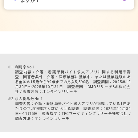
ますか？
カイテクは、アプリを通じて事業所とワーカーが直接
雇用契約を結びます。費用面・スピード面で柔軟性が
高い点が特徴です。
全国47都道府県で展開しており、豊富なマッチング実
績があります。
派遣との比較表を見る
職種を確認する
※1
利用率No.1
調査内容：介護・看護単発バイト求人アプリに関する利用率調
査 回答者条件：介護・医療業務に就業中、または就業経験のあ
る全国の15歳から99歳までの男女5,590名 調査期間：2025年10
月30日～2025年10月31日 調査機関：GMOリサーチ&AI株式会
社 / 調査方法：オンラインリサーチ
※2
求人掲載数No.1
調査内容：介護・看護単発バイト求人アプリが掲載している1日あ
たりの平均掲載求人数における調査 調査期間：2025年10月30
日～11月5日 調査機関：TPCマーケティングリサーチ株式会社 /
調査方法：オンラインリサーチ