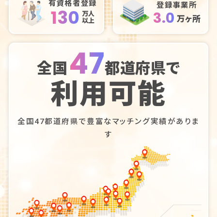
有資格者登録
登録事業所
130
3.0
万人
万ヶ所
以上
47
全国
都道府県で
利用可能
全国47都道府県で豊富なマッチング実績がありま
す