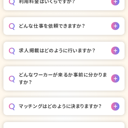
Q
利用料金はいくらですか？
初期費用や掲載費用は不要です。
Q
どんな仕事を依頼できますか？
費用はマッチング成立後に発生する完全成果報酬型と
なります。
※ 料金体系は職種・地域により異なります。詳しくはお問い合わせ
介護、看護、生活援助など、事業所で発生する多岐に
Q
ください。
求人掲載はどのように行いますか？
わたる業務を有資格者に依頼することができます。
料金表を見てみる
依頼できる業務の一覧を見る
管理画面で項目を入力するだけで、すぐに求人を公開
どんなワーカーが来るか事前に分かりま
Q
できます。勤務条件やスキルの設定も可能です。
すか？
求人作成を無料で代行してもらう
マッチング後、ワーカーのプロフィール・評価・経験な
Q
マッチングはどのように決まりますか？
どを事前に確認できます。
面接はできませんが、過去の勤務実績でミスマッチを
防げます。
求人条件にワーカーが応募し、事業所側で確定すると