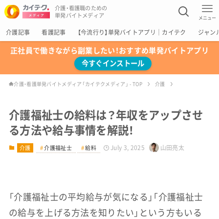
介護・看護職のための
単発バイトメディア
メニュー
介護記事
看護記事
【今流行り】単発バイトアプリ｜カイテク
ジャン
正社員で働きながら副業したい！おすすめ単発バイトアプリ
今すぐインストール
介護・看護単発バイトメディア「カイテクメディア」 - TOP
介護
介護福祉士の給料は？年収をアップさせ
る方法や給与事情を解説！
July 3, 2025
山田亮太
介護
介護福祉士
給料
「介護福祉士の平均給与が気になる」「介護福祉士
の給与を上げる方法を知りたい」という方もいる