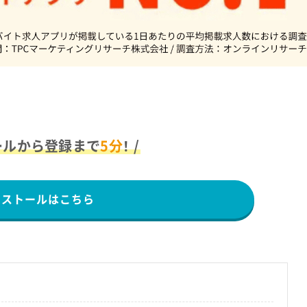
ールから登録まで
5分
！ /
ンストールはこちら