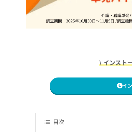
\ インスト
イ
目次