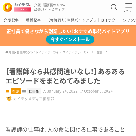
介護・看護職のための
単発バイトメディア
メニュー
介護記事
看護記事
【今流行り】単発バイトアプリ｜カイテク
ジャン
正社員で働きながら副業したい！おすすめ単発バイトアプリ
今すぐインストール
介護・看護単発バイトメディア「カイテクメディア」 - TOP
看護
【看護師なら共感間違いなし！】あるある
エピソードをまとめてみました
January 24, 2022
October 8, 2024
看護
仕事術
カイテクメディア編集部
看護師の仕事は、人の命に関わる仕事であること