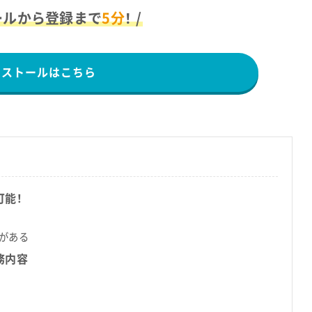
ールから登録まで
5分
！ /
ンストールはこちら
可能！
方がある
務内容