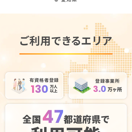
ご利用できるエリア
有資格者登録
登録事業所
130
3.0
万人
万ヶ所
以上
47
全国
都道府県で