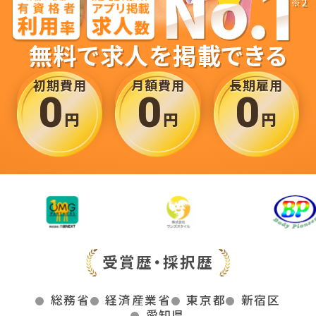
無料で求人を掲載できる
初期費用
月額費用
長期雇用
0
0
0
円
円
円
受賞歴・採択歴
総務省
経済産業省
東京都
新宿区
愛知県