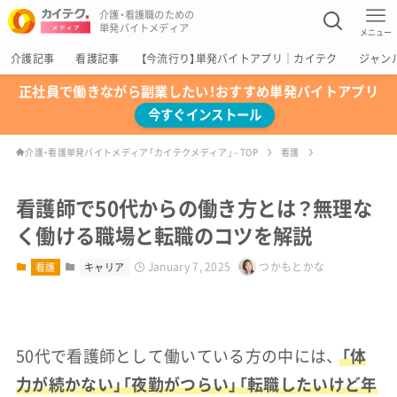
介護・看護職のための
単発バイトメディア
メニュー
介護記事
看護記事
【今流行り】単発バイトアプリ｜カイテク
ジャン
正社員で働きながら副業したい！おすすめ単発バイトアプリ
今すぐインストール
介護・看護単発バイトメディア「カイテクメディア」 - TOP
看護
看護師で50代からの働き方とは？無理な
く働ける職場と転職のコツを解説
January 7, 2025
つかもとかな
看護
キャリア
50代で看護師として働いている方の中には、
「体
力が続かない」「夜勤がつらい」「転職したいけど年