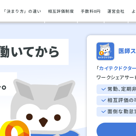
「決まり方」の違い
相互評価制度
手数料0円
運営会社
よ
働いてから
医師ス
「
カイテクドクタ
ワークシェアサー
。
常勤、定期
相互評価の
面倒な勤怠