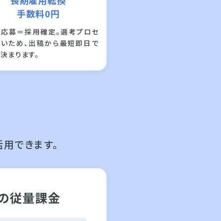
長期雇用転換
手数料0円
の応募＝採用確定。選考プロセ
ないため、出稿から最短即日で
決まります。
用できます。