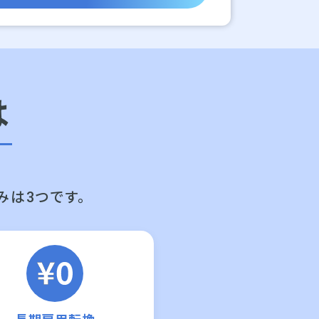
は
みは3つです。