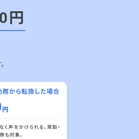
0円
。
勤務から転換した場合
0
円
なく声をかけられる。常勤・
換も対象。