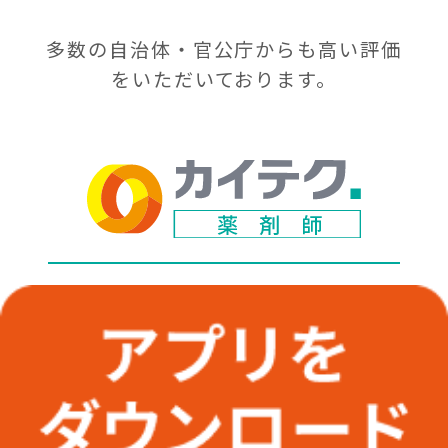
多数の自治体・官公庁からも
高い評価
をいただいております。
運営会社
面接なし・すぐ働けて給与は最速1分で入
利用規約
金
プライバシーポリシー
お問い合わせ