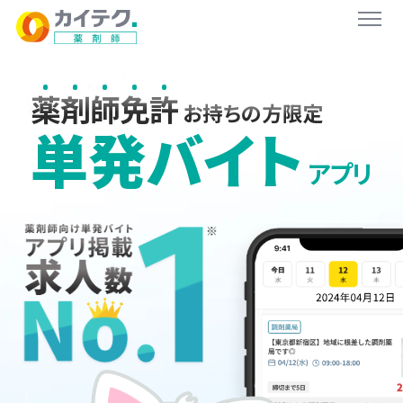
薬
剤
師
免
許
お持ちの方限定
単発バイト
アプリ