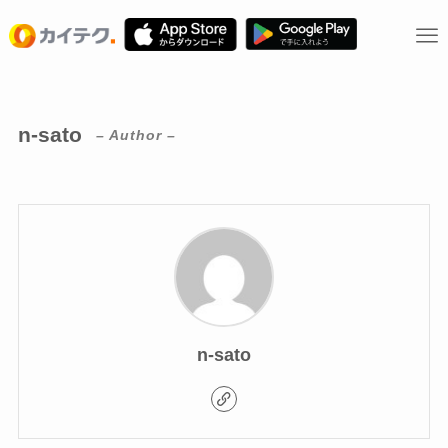
n-sato
– Author –
n-sato